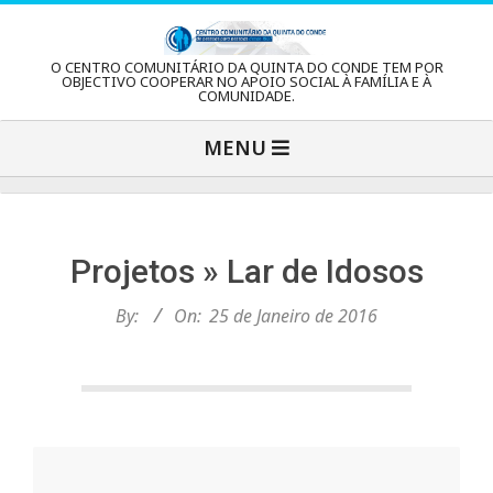
Skip
to
C
O CENTRO COMUNITÁRIO DA QUINTA DO CONDE TEM POR
content
OBJECTIVO COOPERAR NO APOIO SOCIAL À FAMÍLIA E À
COMUNIDADE.
e
Primary
MENU
Navigation
n
Menu
t
Projetos »
Lar de Idosos
r
By:
On:
25 de Janeiro de 2016
o
C