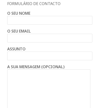
FORMULÁRIO DE CONTACTO
n
O SEU NOME
t
O SEU EMAIL
a
d
ASSUNTO
o
A SUA MENSAGEM (OPCIONAL)
C
o