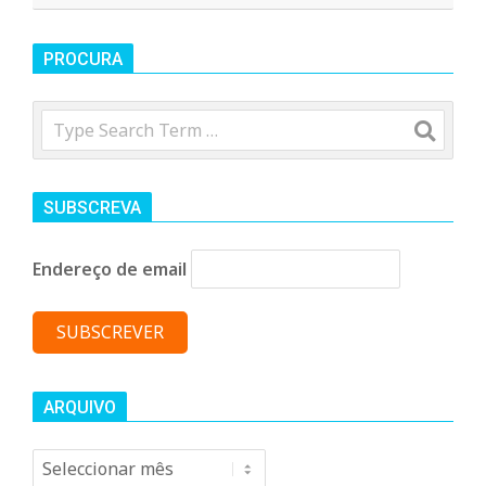
2016-
o
01-
PROCURA
25
m
Search
u
SUBSCREVA
n
Endereço de email
i
t
á
ARQUIVO
Arquivo