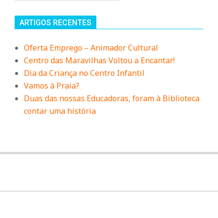
r
ARTIGOS RECENTES
i
Oferta Emprego – Animador Cultural
o
Centro das Maravilhas Voltou a Encantar!
Dia da Criança no Centro Infantil
d
Vamos à Praia?
Duas das nossas Educadoras, foram à Biblioteca
contar uma história
a
Q
u
i