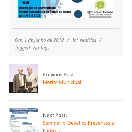
n
d
2012-
06-
e
01
On:
1 de Junho de 2012
In:
Notícias
Tagged:
No Tags
Previous Post:
Mérito Municipal
Next Post:
Seminário: Desafios Presentes e
Futuros