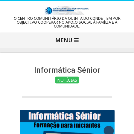
Skip
to
C
O CENTRO COMUNITÁRIO DA QUINTA DO CONDE TEM POR
content
OBJECTIVO COOPERAR NO APOIO SOCIAL À FAMÍLIA E À
COMUNIDADE.
e
Primary
MENU
Navigation
n
Menu
t
Informática Sénior
NOTÍCIAS
r
o
C