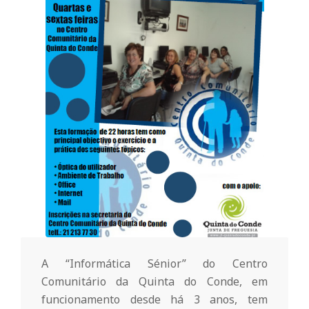
o
m
u
n
i
t
á
A “Informática Sénior” do Centro
Comunitário da Quinta do Conde, em
funcionamento desde há 3 anos, tem