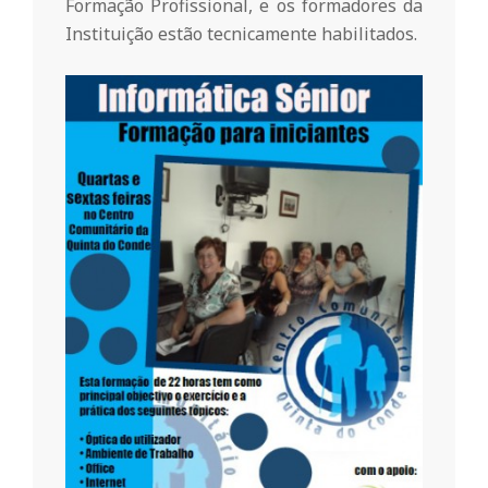
Formação Profissional, e os formadores da
n
Instituição estão tecnicamente habilitados.
t
a
d
o
C
o