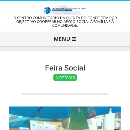
Skip
to
C
O CENTRO COMUNITÁRIO DA QUINTA DO CONDE TEM POR
content
OBJECTIVO COOPERAR NO APOIO SOCIAL À FAMÍLIA E À
COMUNIDADE.
e
Primary
MENU
Navigation
n
Menu
t
Feira Social
NOTÍCIAS
r
o
C