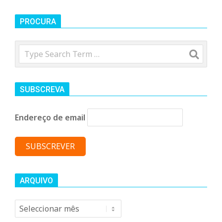
n
PROCURA
d
Search
e
SUBSCREVA
Endereço de email
ARQUIVO
Arquivo