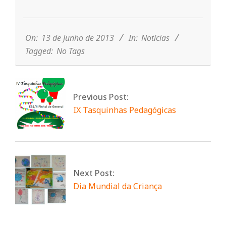
n
2013-
06-
13
On:
13 de Junho de 2013
In:
Notícias
t
Tagged:
No Tags
a
Previous Post:
d
IX Tasquinhas Pedagógicas
o
C
Next Post:
Dia Mundial da Criança
o