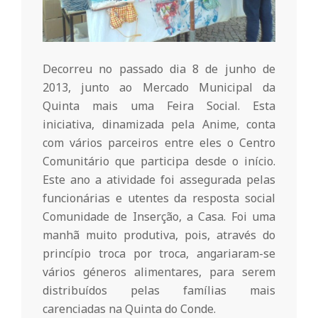
r
i
Decorreu no passado dia 8 de junho de
o
2013, junto ao Mercado Municipal da
Quinta mais uma Feira Social. Esta
d
iniciativa, dinamizada pela Anime, conta
com vários parceiros entre eles o Centro
Comunitário que participa desde o início.
a
Este ano a atividade foi assegurada pelas
funcionárias e utentes da resposta social
Q
Comunidade de Inserção, a Casa. Foi uma
manhã muito produtiva, pois, através do
u
princípio troca por troca, angariaram-se
vários géneros alimentares, para serem
i
distribuídos pelas famílias mais
carenciadas na Quinta do Conde.