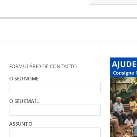
d
o
C
o
FORMULÁRIO DE CONTACTO
n
O SEU NOME
d
O SEU EMAIL
e
ASSUNTO