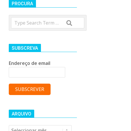
t
PROCURA
Search
r
o
SUBSCREVA
C
Endereço de email
o
m
u
ARQUIVO
Arquivo