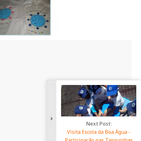
Next P
Visita Escola d
Participação na