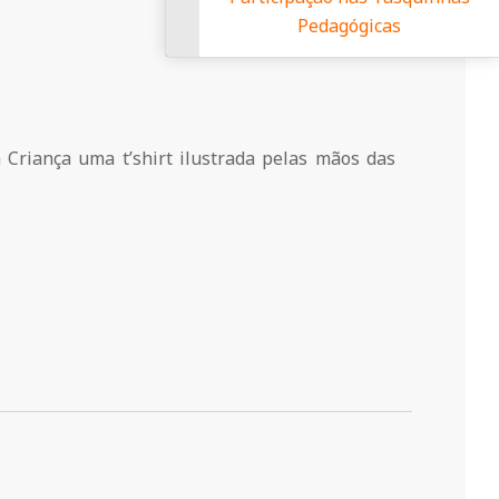
Pedagó
 Criança uma t’shirt ilustrada pelas mãos das