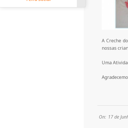
a
Q
u
A Creche do
nossas crian
i
Uma Atividad
n
Agradecemos 
t
2013-
a
06-
17
On:
17 de Jun