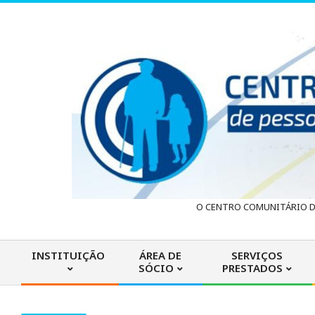
Skip
to
content
C
O CENTRO COMUNITÁRIO DA
e
INSTITUIÇÃO
ÁREA DE
SERVIÇOS
SÓCIO
PRESTADOS
n