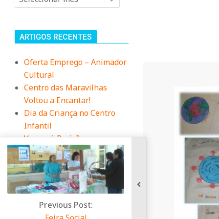
n
i
ARTIGOS RECENTES
t
Oferta Emprego – Animador
Cultural
á
Centro das Maravilhas
Voltou a Encantar!
r
Dia da Criança no Centro
Infantil
i
Vamos à Praia?
Duas das nossas
Educadoras, foram à
o
Biblioteca contar uma
história
d
ous Post:
a Social