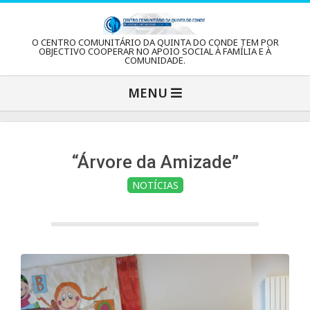
Skip
to
C
O CENTRO COMUNITÁRIO DA QUINTA DO CONDE TEM POR
content
OBJECTIVO COOPERAR NO APOIO SOCIAL À FAMÍLIA E À
COMUNIDADE.
e
Primary
MENU
Navigation
n
Menu
t
“Árvore da Amizade”
NOTÍCIAS
r
o
C