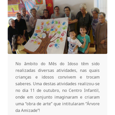
o
m
u
n
No âmbito do Mês do Idoso têm sido
i
realizadas diversas atividades, nas quais
crianças e idosos convivem e trocam
t
saberes. Uma destas atividades realizou-se
no dia 11 de outubro, no Centro Infantil,
á
onde em conjunto imaginaram e criaram
uma “obra de arte” que intitularam “Árvore
da Amizade”!