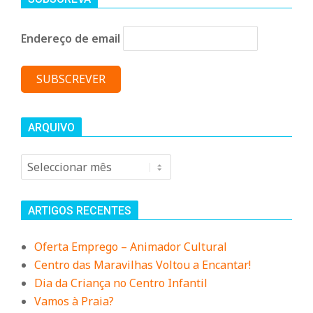
n
d
Endereço de email
e
ARQUIVO
Arquivo
ARTIGOS RECENTES
Oferta Emprego – Animador Cultural
Centro das Maravilhas Voltou a Encantar!
Dia da Criança no Centro Infantil
Vamos à Praia?