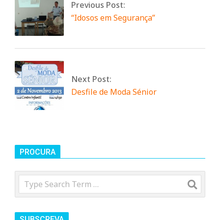
Previous Post:
n
“Idosos em Segurança”
t
a
Next Post:
Desfile de Moda Sénior
d
o
PROCURA
C
Search
o
SUBSCREVA