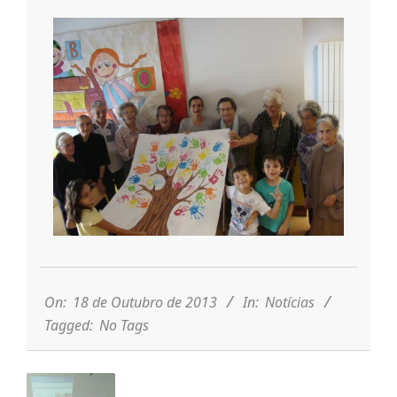
r
i
o
d
a
2013-
Q
10-
18
On:
18 de Outubro de 2013
In:
Notícias
u
Tagged:
No Tags
i