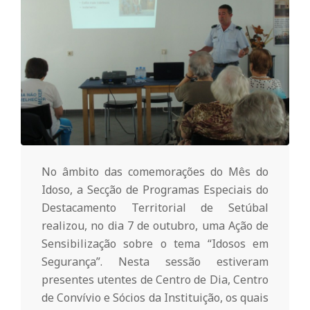
o
m
u
n
No âmbito das comemorações do Mês do
i
Idoso, a Secção de Programas Especiais do
Destacamento Territorial de Setúbal
t
realizou, no dia 7 de outubro, uma Ação de
Sensibilização sobre o tema “Idosos em
á
Segurança”. Nesta sessão estiveram
presentes utentes de Centro de Dia, Centro
de Convívio e Sócios da Instituição, os quais