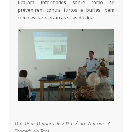
r
ficaram informados sobre como se
prevenirem contra furtos e burlas, bem
i
como esclareceram as suas dúvidas.
o
d
a
Q
u
2013-
10-
i
18
On:
18 de Outubro de 2013
In:
Notícias
Tagged:
No Tags