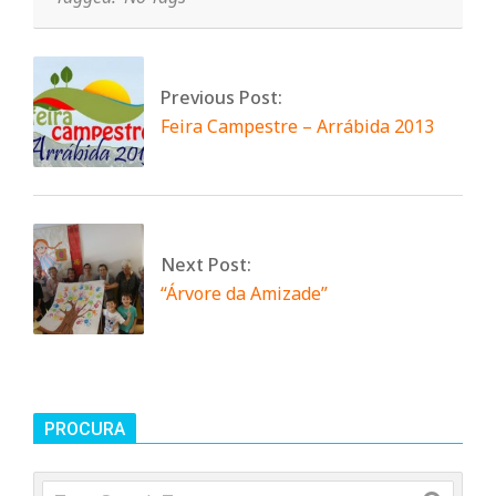
n
t
Previous Post:
Feira Campestre – Arrábida 2013
a
d
Next Post:
o
“Árvore da Amizade”
C
o
PROCURA
Search