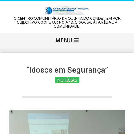
Skip
to
C
O CENTRO COMUNITÁRIO DA QUINTA DO CONDE TEM POR
content
OBJECTIVO COOPERAR NO APOIO SOCIAL À FAMÍLIA E À
COMUNIDADE.
e
Primary
MENU
Navigation
n
Menu
t
“Idosos em Segurança”
NOTÍCIAS
r
o
C