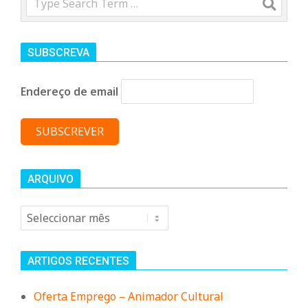
n
d
SUBSCREVA
e
Endereço de email
ARQUIVO
Arquivo
ARTIGOS RECENTES
Oferta Emprego – Animador Cultural