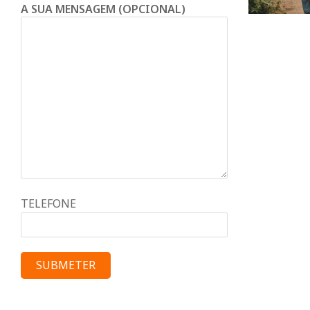
d
A SUA MENSAGEM (OPCIONAL)
o
C
o
n
d
TELEFONE
e