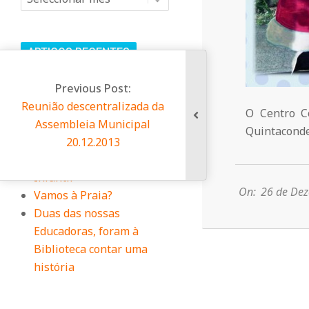
n
i
ARTIGOS RECENTES
t
Oferta Emprego – Animador
Previous Post:
Cultural
união descentralizada da
á
O Centro C
Centro das Maravilhas
Assembleia Municipal
Quintaconde
Voltou a Encantar!
20.12.2013
r
2013-
Dia da Criança no Centro
12-
Infantil
26
On:
26 de De
i
Vamos à Praia?
Duas das nossas
Educadoras, foram à
o
Biblioteca contar uma
história
d