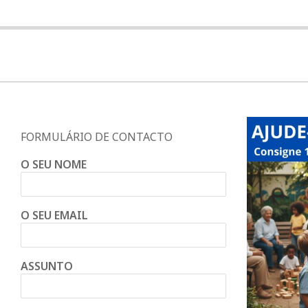
a
Q
u
i
FORMULÁRIO DE CONTACTO
O SEU NOME
n
O SEU EMAIL
t
a
ASSUNTO