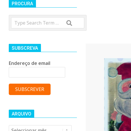
t
PROCURA
Search
r
o
SUBSCREVA
C
Endereço de email
o
m
u
ARQUIVO
Arquivo