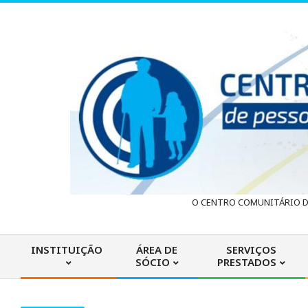
Skip
to
content
C
O CENTRO COMUNITÁRIO DA
e
INSTITUIÇÃO
ÁREA DE
SERVIÇOS
SÓCIO
PRESTADOS
n