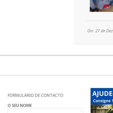
2013-
12-
27
On:
27 de De
FORMULÁRIO DE CONTACTO
O SEU NOME