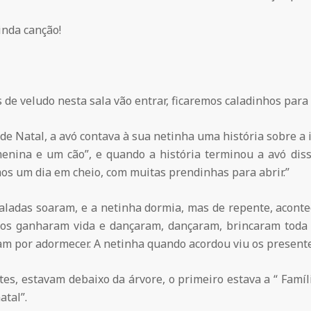
inda canção!
 de veludo nesta sala vão entrar, ficaremos caladinhos par
e Natal, a avó contava à sua netinha uma história sobre a 
nina e um cão”, e quando a história terminou a avó diss
s um dia em cheio, com muitas prendinhas para abrir.”
aladas soaram, e a netinha dormia, mas de repente, aconte
os ganharam vida e dançaram, dançaram, brincaram toda 
am por adormecer. A netinha quando acordou viu os presentes
es, estavam debaixo da árvore, o primeiro estava a “ Famíli
atal”.