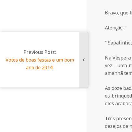
a
Bravo, que l
Q
Atenção! “
u
“ Sapatinhos
i
Na Véspera d
om
vez… uma me
amanhã temo
n
As doze bad
t
os brinqued
eles acabar
a
Três present
desejos de n