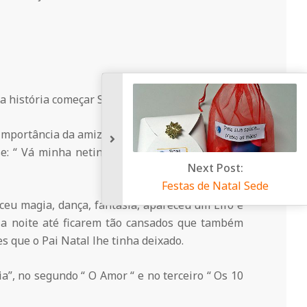
a a história começar SHIUUUU”.
importância da amizade e da partilha. “ Era uma
e: “ Vá minha netinha está na hora de dormir,
ceu magia, dança, fantasia, apareceu um Elfo e
a noite até ficarem tão cansados que também
 que o Pai Natal lhe tinha deixado.
a”, no segundo “ O Amor “ e no terceiro “ Os 10