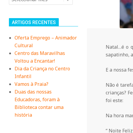
n
i
ARTIGOS RECENTES
t
Oferta Emprego – Animador
Cultural
Natal…é o q
á
Centro das Maravilhas
sapatinho, a
Voltou a Encantar!
r
Dia da Criança no Centro
E a nossa fe
Infantil
i
Vamos à Praia?
Não é tarefa
Duas das nossas
crianças? F
Educadoras, foram à
foi este:
o
Biblioteca contar uma
história
Na hora mar
d
“ Noite Feli