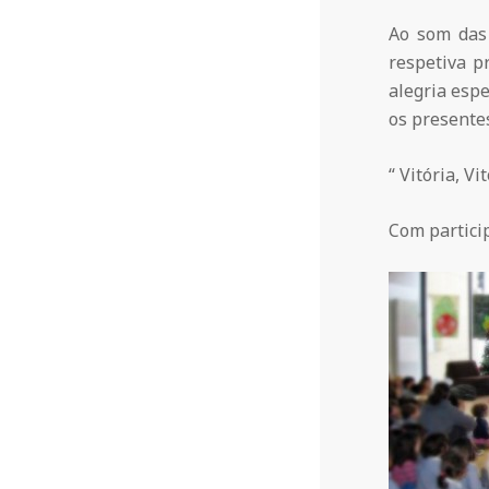
d
Ao som das 
o
respetiva p
alegria espe
C
os presente
“ Vitória, Vi
o
Com particip
n
d
e