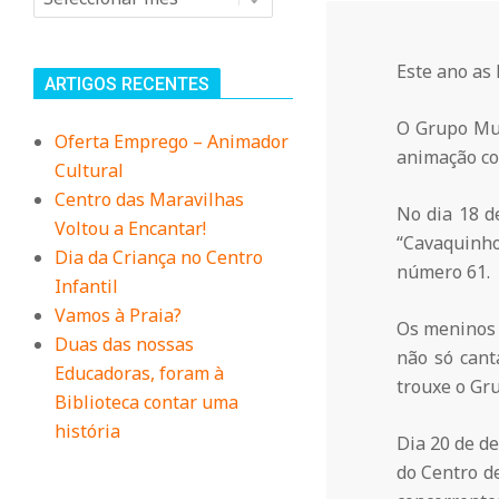
n
i
Este ano as 
ARTIGOS RECENTES
t
O Grupo Mus
Oferta Emprego – Animador
animação co
Cultural
á
Centro das Maravilhas
No dia 18 d
Voltou a Encantar!
“Cavaquinh
r
Dia da Criança no Centro
número 61.
Infantil
i
Vamos à Praia?
Os meninos 
Duas das nossas
não só cant
Educadoras, foram à
o
trouxe o Gru
Biblioteca contar uma
história
Dia 20 de d
d
do Centro d