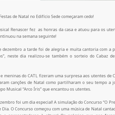
Festas de Natal no Edifício Sede começaram cedo!
ical Renascer fez as honras da casa e atuou para os uten
ntinuou na semana seguinte!
e dezembro a tarde foi de alegria e muita cantoria com a p
os”, neste dia realizou-se também o sorteio do Cabaz 
e meninas do CATL fizeram uma surpresa aos utentes de C
aram canções de Natal como partilharam o seu tempo a j
po Musical “Arco Íris” que encantou os utentes.
ezembro foi um dia especial! A simulação do Concurso “O Pr
e Dia. O Concurso começou com uma música de Natal canta