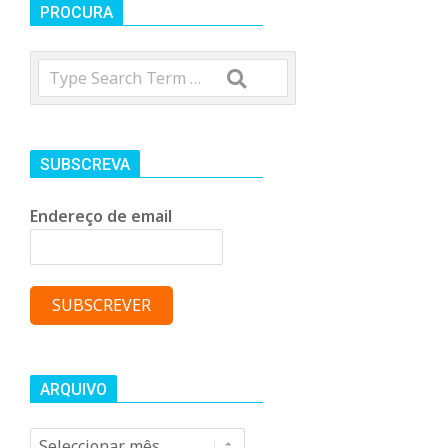
t
PROCURA
Search
r
o
SUBSCREVA
C
Endereço de email
o
m
u
ARQUIVO
Arquivo