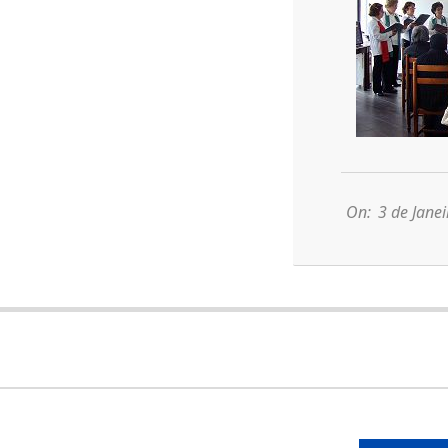
2014-
01-
03
On:
3 de Jane