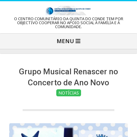
Skip
to
C
O CENTRO COMUNITÁRIO DA QUINTA DO CONDE TEM POR
content
OBJECTIVO COOPERAR NO APOIO SOCIAL À FAMÍLIA E À
COMUNIDADE.
e
Primary
MENU
Navigation
n
Menu
t
Grupo Musical Renascer no
Concerto de Ano Novo
r
NOTÍCIAS
o
C