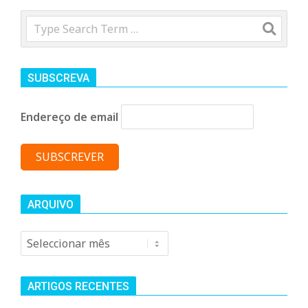
n
Search
d
e
SUBSCREVA
Endereço de email
ARQUIVO
Arquivo
ARTIGOS RECENTES