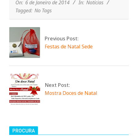
06
On:
6 de Janeiro de 2014
In:
Notícias
n
Tagged:
No Tags
t
Previous Post:
a
Festas de Natal Sede
d
o
Next Post:
Mostra Doces de Natal
C
o
PROCURA