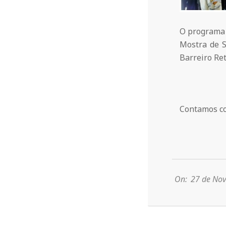
O programa 
Mostra de S
Barreiro Ret
Contamos co
2015-
11-
27
On:
27 de No