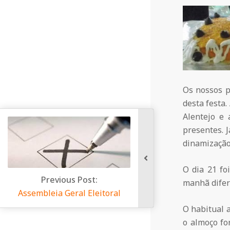
a
Q
u
Os nossos p
i
desta festa
Alentejo e
presentes. 
n
dinamização
t
O dia 21 fo
manhã difer
a
oral
O habitual 
o almoço fo