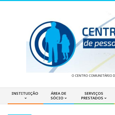
Skip
to
content
C
O CENTRO COMUNITÁRIO DA
e
INSTITUIÇÃO
ÁREA DE
SERVIÇOS
SÓCIO
PRESTADOS
n