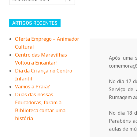
n
i
ARTIGOS RECENTES
t
Oferta Emprego – Animador
Cultural
á
Centro das Maravilhas
Após uma s
Voltou a Encantar!
comemoraçõe
r
Dia da Criança no Centro
Infantil
No dia 17 d
i
Vamos à Praia?
Serviço de 
Duas das nossas
Rumagem ao 
Educadoras, foram à
o
Biblioteca contar uma
No dia 18 d
história
Parabéns ao
d
aulas de mú