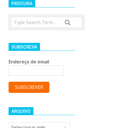
t
PROCURA
Search
r
o
SUBSCREVA
C
Endereço de email
o
m
u
ARQUIVO
Arquivo