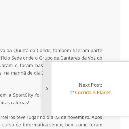
ivo da Quinta do Conde, também fizeram parte
ifício Sede onde o Grupo de Cantares da Voz do
uaram e foram bastante aplaudidos entre os
is, na manhã de dia 20 de novembro, através da
com a SportCity foi possível proporcionar uma
tas calorias!
rceiros teve lugar no dia 22 de novembro. Após
o curso de informática sénior, bem como foram