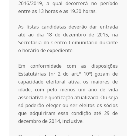
2016/2019, a qual decorrerá no período
n
entre as 13 horas e as 19.30 horas.
t
As listas candidatas deverão dar entrada
até ao dia 18 de dezembro de 2015, na
Secretaria do Centro Comunitário durante
a
o horário de expediente.
d
Em conformidade com as disposições
Estatutárias (nº 2 do art.º 10º) gozam de
o
capacidade eleitoral ativa, os maiores de
idade, com pelo menos um ano de vida
associativa e quotização atualizada. Ou seja
C
só poderão eleger ou ser eleitos os sócios
que adquiriram essa condição até 29 de
o
dezembro de 2014, inclusive.