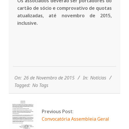
n
Os associados deverão ser portadores do
cartão de sócio e comprovativo de quotas
d
atualizadas, até novembro de 2015,
inclusive.
e
2015-
11-
26
On:
26 de Novembro de 2015
In:
Notícias
Tagged:
No Tags
Previous Post:
Convocatória Assembleia Geral