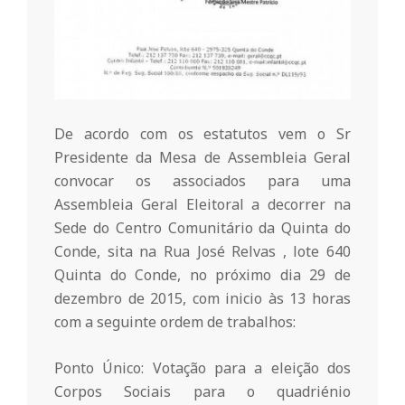
r
i
o
De acordo com os estatutos vem o Sr
d
Presidente da Mesa de Assembleia Geral
convocar os associados para uma
Assembleia Geral Eleitoral a decorrer na
a
Sede do Centro Comunitário da Quinta do
Conde, sita na Rua José Relvas , lote 640
Q
Quinta do Conde, no próximo dia 29 de
dezembro de 2015, com inicio às 13 horas
u
com a seguinte ordem de trabalhos:
Ponto Único: Votação para a eleição dos
i
Corpos Sociais para o quadriénio