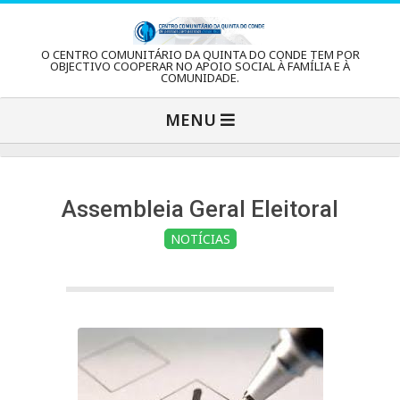
Skip
to
C
O CENTRO COMUNITÁRIO DA QUINTA DO CONDE TEM POR
content
OBJECTIVO COOPERAR NO APOIO SOCIAL À FAMÍLIA E À
COMUNIDADE.
e
Primary
MENU
Navigation
n
Menu
t
Assembleia Geral Eleitoral
NOTÍCIAS
r
o
C