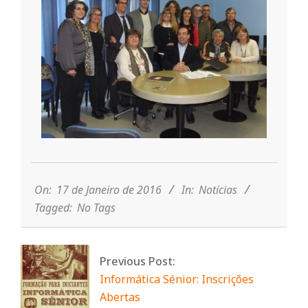
n
d
e
2016-
01-
17
On:
17 de Janeiro de 2016
In:
Notícias
Tagged:
No Tags
Previous Post:
Informática Sénior: Inscrições
Abertas