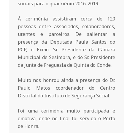
r
sociais para o quadriénio 2016-2019.
i
À cerimónia assistiram cerca de 120
pessoas entre associados, colaboradores,
o
utentes e parceiros. De salientar a
presença da Deputada Paula Santos do
PCP, o Exmo. Sr. Presidente da Câmara
d
Municipal de Sesimbra, e do Sr. Presidente
da Junta de Freguesia de Quinta do Conde.
a
Muito nos honrou ainda a presença do Dr.
Q
Paulo Matos coordenador do Centro
Distrital do Instituto de Segurança Social.
u
Foi uma cerimónia muito participada e
emotiva, onde no final foi servido o Porto
i
de Honra.