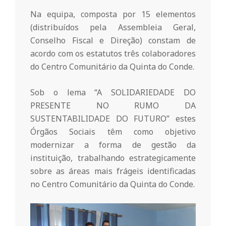
n
Na equipa, composta por 15 elementos
(distribuídos pela Assembleia Geral,
Conselho Fiscal e Direção) constam de
t
acordo com os estatutos três colaboradores
do Centro Comunitário da Quinta do Conde.
a
Sob o lema “A SOLIDARIEDADE DO
d
PRESENTE NO RUMO DA
SUSTENTABILIDADE DO FUTURO” estes
o
Órgãos Sociais têm como objetivo
modernizar a forma de gestão da
instituição, trabalhando estrategicamente
C
sobre as áreas mais frágeis identificadas
no Centro Comunitário da Quinta do Conde.
o