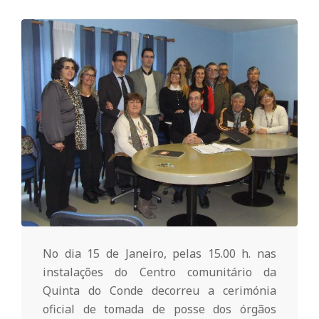
o
m
u
n
i
t
No dia 15 de Janeiro, pelas 15.00 h. nas
á
instalações do Centro comunitário da
Quinta do Conde decorreu a cerimónia
oficial de tomada de posse dos órgãos