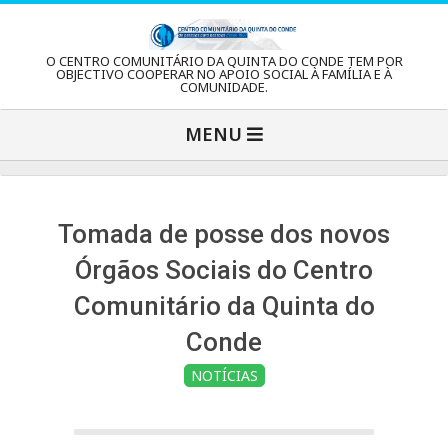
Skip
to
C
O CENTRO COMUNITÁRIO DA QUINTA DO CONDE TEM POR
content
OBJECTIVO COOPERAR NO APOIO SOCIAL À FAMÍLIA E À
COMUNIDADE.
e
Primary
MENU
Navigation
n
Menu
t
Tomada de posse dos novos
Órgãos Sociais do Centro
r
Comunitário da Quinta do
Conde
o
NOTÍCIAS
C