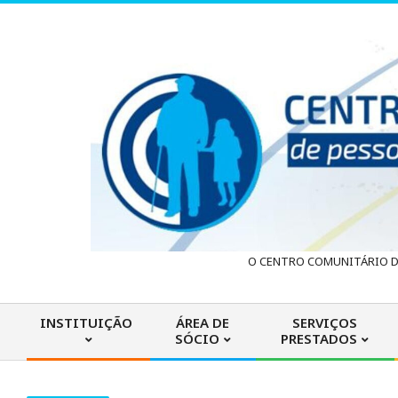
Skip
to
content
C
O CENTRO COMUNITÁRIO DA
e
INSTITUIÇÃO
ÁREA DE
SERVIÇOS
SÓCIO
PRESTADOS
n