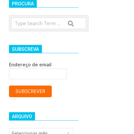
t
PROCURA
Search
r
o
SUBSCREVA
C
Endereço de email
o
m
u
ARQUIVO
Arquivo