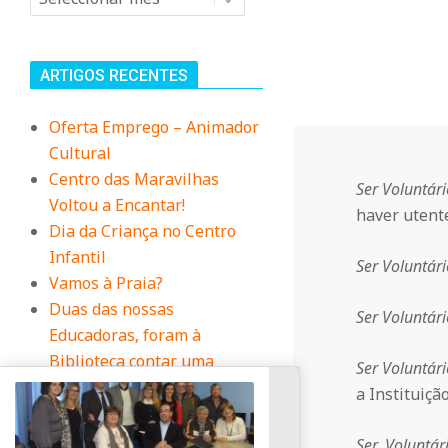
n
i
ARTIGOS RECENTES
t
Oferta Emprego – Animador
Cultural
á
Centro das Maravilhas
Ser Voluntári
Voltou a Encantar!
haver utente
r
Dia da Criança no Centro
Infantil
Ser Voluntári
i
Vamos à Praia?
Duas das nossas
Ser Voluntári
Educadoras, foram à
o
Biblioteca contar uma
Ser Voluntári
história
a Instituição
d
Ser Voluntár