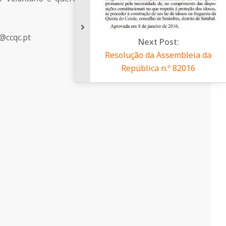
l@ccqc.pt
Next 
Resolução da 
República