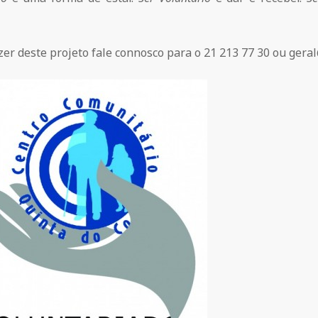
zer deste projeto fale connosco para o 21 213 77 30 ou gera