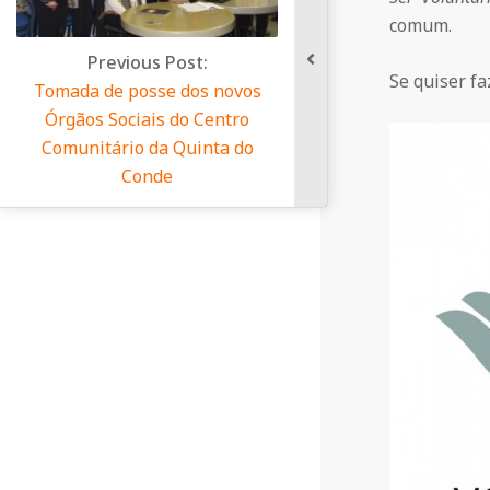
a
comum.
us Post:
Se quiser fa
Q
sse dos novos
ais do Centro
u
 da Quinta do
nde
i
n
t
a