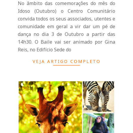
r
No âmbito das comemorações do mês do
Idoso (Outubro) o Centro Comunitário
i
convida todos os seus associados, utentes e
comunidade em geral a vir dar um pé de
o
dança no dia 3 de Outubro a partir das
14h30. O Baile vai ser animado por Gina
Reis, no Edifício Sede do
d
VEJA ARTIGO COMPLETO
a
Q
u
i