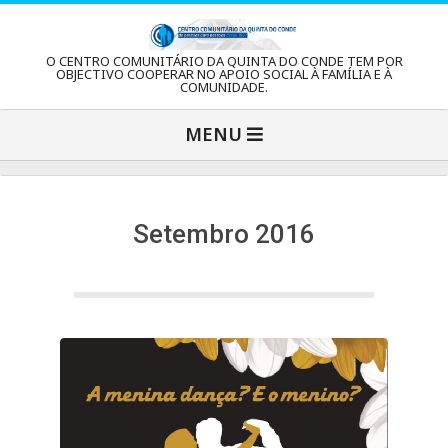
Skip
to
C
O CENTRO COMUNITÁRIO DA QUINTA DO CONDE TEM POR
content
OBJECTIVO COOPERAR NO APOIO SOCIAL À FAMÍLIA E À
COMUNIDADE.
e
Primary
MENU
Navigation
n
Menu
t
Setembro 2016
r
o
C