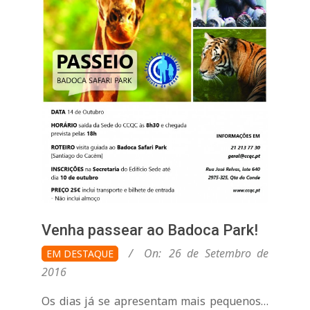
n
t
a
d
o
C
Venha passear ao Badoca Park!
2016-
On:
26 de Setembro de
EM DESTAQUE
o
09-
2016
26
Os dias já se apresentam mais pequenos…