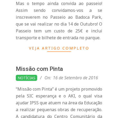
n
Mas o tempo ainda convida ao passeio!
Assim sendo convidamos-vos a se
d
inscreverem no Passeio ao Badoca Park,
que se vai realizar no dia 14 de Outubro! O
e
Passeio tem um custo de 25€ e inclui
transporte e bilhete de entrada no parque.
VEJA ARTIGO COMPLETO
Missão com Pinta
2016-
On:
16 de Setembro de 2016
NOTÍCIAS
09-
“Missão com Pinta” é um projeto promovido
16
pela SIC esperança e o AKI, o qual visa
ajudar IPSS que atuem na área da Educação
a realizar pequenas obras de recuperação.
A candidatura do Centro Comunitário da