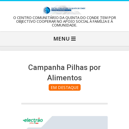
Skip
to
C
O CENTRO COMUNITÁRIO DA QUINTA DO CONDE TEM POR
content
OBJECTIVO COOPERAR NO APOIO SOCIAL À FAMÍLIA E À
COMUNIDADE.
e
Primary
MENU
Navigation
n
Menu
t
Campanha Pilhas por
Alimentos
r
EM DESTAQUE
o
C