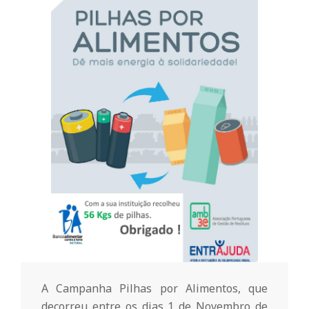
o
m
u
n
i
t
á
A Campanha Pilhas por Alimentos, que
decorreu entre os dias 1 de Novembro de