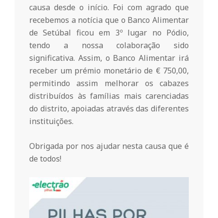
causa desde o início. Foi com agrado que
n
recebemos a notícia que o Banco Alimentar
de Setúbal ficou em 3º lugar no Pódio,
t
tendo a nossa colaboração sido
significativa. Assim, o Banco Alimentar irá
a
receber um prémio monetário de € 750,00,
permitindo assim melhorar os cabazes
distribuídos às famílias mais carenciadas
d
do distrito, apoiadas através das diferentes
instituições.
o
Obrigada por nos ajudar nesta causa que é
C
de todos!
o