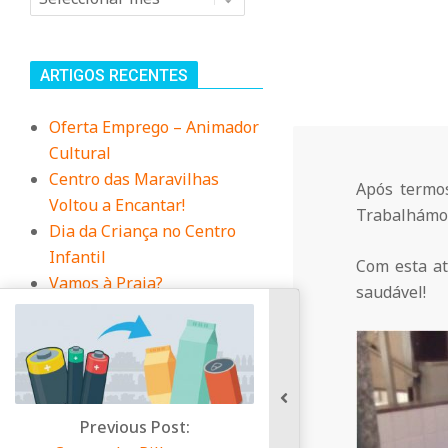
n
i
ARTIGOS RECENTES
t
Oferta Emprego – Animador
Cultural
á
Centro das Maravilhas
Após termos
Voltou a Encantar!
Trabalhámos
r
Dia da Criança no Centro
Infantil
Com esta a
i
Vamos à Praia?
saudável!
Duas das nossas
Educadoras, foram à
o
Biblioteca contar uma
história
d
Previous Post: