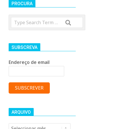
t
PROCURA
Search
r
o
SUBSCREVA
C
Endereço de email
o
m
u
ARQUIVO
Arquivo