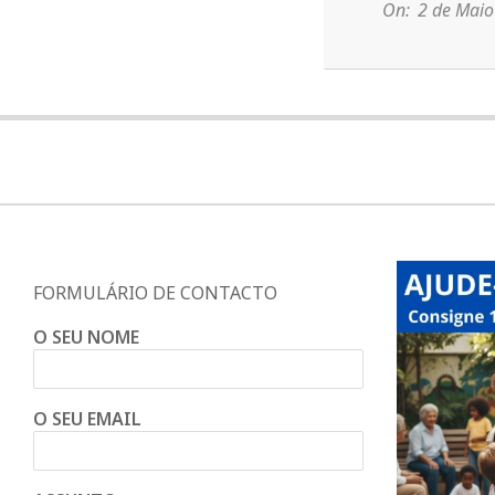
d
02
On:
2 de Maio
o
C
o
n
FORMULÁRIO DE CONTACTO
d
O SEU NOME
e
O SEU EMAIL