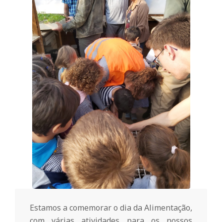
o
m
u
n
i
t
á
Estamos a comemorar o dia da Alimentação,
com várias atividades para os nossos