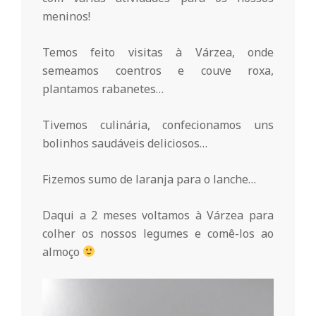
r
meninos!
i
Temos feito visitas à Várzea, onde
semeamos coentros e couve roxa,
o
plantamos rabanetes…
d
Tivemos culinária, confecionamos uns
bolinhos saudáveis deliciosos…
a
Fizemos sumo de laranja para o lanche…
Q
Daqui a 2 meses voltamos à Várzea para
colher os nossos legumes e comê-los ao
u
almoço
i