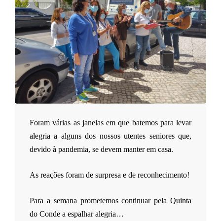
o
m
u
n
Foram várias as janelas em que batemos para levar
i
alegria a alguns dos nossos utentes seniores que,
devido à pandemia, se devem manter em casa.
t
As reações foram de surpresa e de reconhecimento!
á
Para a semana prometemos continuar pela Quinta
do Conde a espalhar alegria…