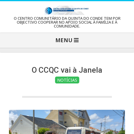
Skip
to
C
O CENTRO COMUNITÁRIO DA QUINTA DO CONDE TEM POR
content
OBJECTIVO COOPERAR NO APOIO SOCIAL À FAMÍLIA E À
COMUNIDADE.
e
Primary
MENU
Navigation
n
Menu
t
O CCQC vai à Janela
NOTÍCIAS
r
o
C