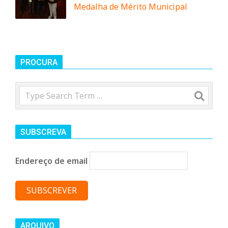
Medalha de Mérito Municipal
n
t
PROCURA
a
Search
d
o
SUBSCREVA
Endereço de email
C
o
ARQUIVO