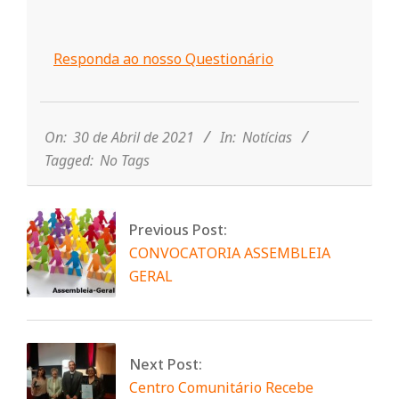
r
i
Responda ao nosso Questionário
2021-
o
04-
30
On:
30 de Abril de 2021
In:
Notícias
d
Tagged:
No Tags
a
Previous Post:
CONVOCATORIA ASSEMBLEIA
Q
GERAL
u
i
Next Post:
Centro Comunitário Recebe