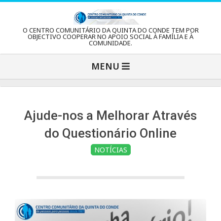
Skip
to
C
O CENTRO COMUNITÁRIO DA QUINTA DO CONDE TEM POR
content
OBJECTIVO COOPERAR NO APOIO SOCIAL À FAMÍLIA E À
COMUNIDADE.
e
Primary
MENU
Navigation
n
Menu
t
Ajude-nos a Melhorar Através
do Questionário Online
r
NOTÍCIAS
o
C