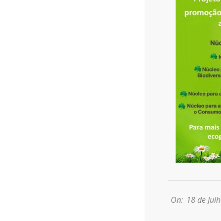
2022-
07-
18
On:
18 de Jul