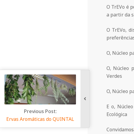
a
O TrEVo é p
a partir da
Q
O TrEVo, di
preferências
u
O, Núcleo p
i
O, Núcleo p
Verdes
n
O, Núcleo p
t
E o, Núcleo
Post:
a
Ecológica
s do QUINTAL
Convidamos-