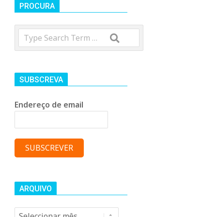
t
PROCURA
Search
r
o
SUBSCREVA
C
Endereço de email
o
m
u
ARQUIVO
Arquivo