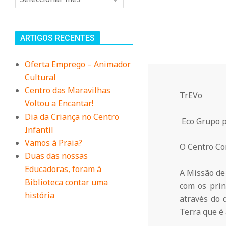
n
i
ARTIGOS RECENTES
t
Oferta Emprego – Animador
Cultural
á
Centro das Maravilhas
TrEVo
Voltou a Encantar!
r
Dia da Criança no Centro
Eco Grupo p
Infantil
i
Vamos à Praia?
O Centro Co
Duas das nossas
Educadoras, foram à
A Missão de 
o
Biblioteca contar uma
com os prin
história
através do 
d
Terra que é