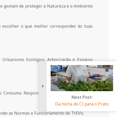
que gostam de proteger a Natureza e o Ambiente
u escolher o que melhor corresponder às tuas
, Urbanismo Ecológico, Arborização e Espaços
a o Consumo Responsável e para a Cooperação
Ne
Da horta d
tando as Normas e Funcionamento do TrEVo.