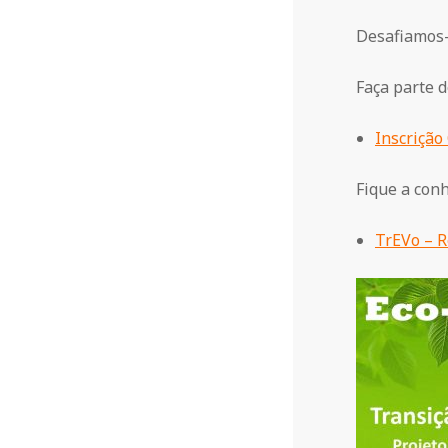
d
Desafiamos-
o
Faça parte d
C
Inscrição
o
Fique a conh
n
TrEVo – 
d
e