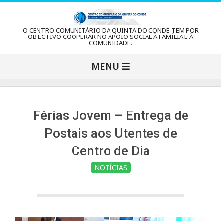
Skip
to
C
O CENTRO COMUNITÁRIO DA QUINTA DO CONDE TEM POR
content
OBJECTIVO COOPERAR NO APOIO SOCIAL À FAMÍLIA E À
COMUNIDADE.
e
Primary
MENU
Navigation
n
Menu
t
Férias Jovem – Entrega de
Postais aos Utentes de
r
Centro de Dia
NOTÍCIAS
o
C