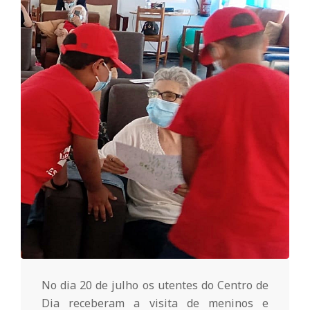
o
m
u
n
i
t
á
No dia 20 de julho os utentes do Centro de
Dia receberam a visita de meninos e