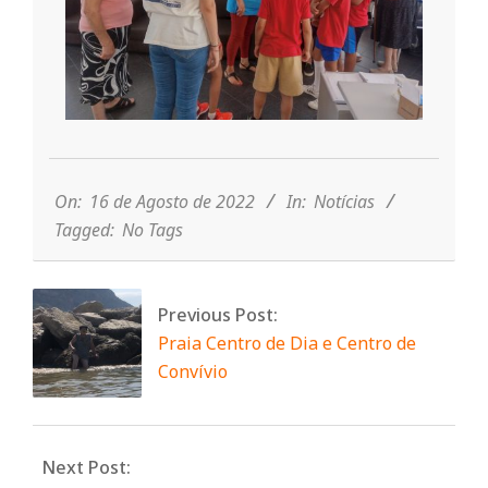
n
t
2022-
a
08-
16
On:
16 de Agosto de 2022
In:
Notícias
d
Tagged:
No Tags
o
Previous Post:
Praia Centro de Dia e Centro de
C
Convívio
o
Next Post: