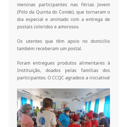
r
meninas participantes nas Férias Jovem
(Pólo da Quinta do Conde), que tornaram o
i
dia especial e animado com a entrega de
postais coloridos e amorosos.
o
Os utentes que têm apoio no domicílio
d
também receberam um postal.
Foram entregues produtos alimentares à
a
Instituição, doados pelas famílias dos
participantes. O CCQC agradece a iniciativa!
Q
u
i