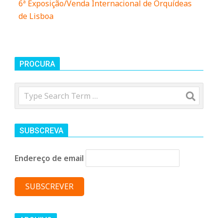
n
6ª Exposição/Venda Internacional de Orquídeas
de Lisboa
d
e
PROCURA
Search
SUBSCREVA
Endereço de email