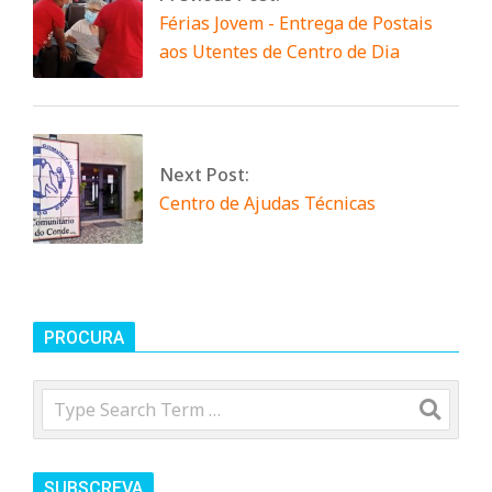
Férias Jovem - Entrega de Postais
n
aos Utentes de Centro de Dia
t
a
Next Post:
Centro de Ajudas Técnicas
d
o
PROCURA
C
Search
o
SUBSCREVA