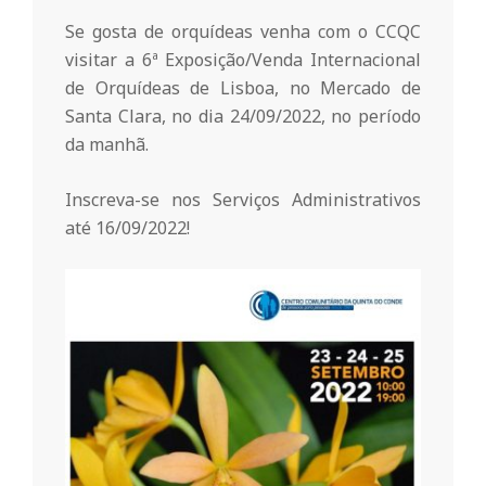
o
Se gosta de orquídeas venha com o CCQC
visitar a 6ª Exposição/Venda Internacional
m
de Orquídeas de Lisboa, no Mercado de
Santa Clara, no dia 24/09/2022, no período
da manhã.
u
Inscreva-se nos Serviços Administrativos
n
até 16/09/2022!
i
t
á