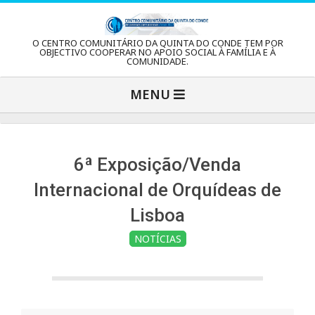
Skip
to
C
O CENTRO COMUNITÁRIO DA QUINTA DO CONDE TEM POR
content
OBJECTIVO COOPERAR NO APOIO SOCIAL À FAMÍLIA E À
COMUNIDADE.
e
Primary
MENU
Navigation
n
Menu
t
6ª Exposição/Venda
Internacional de Orquídeas de
r
Lisboa
NOTÍCIAS
o
C