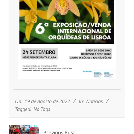
r
i
o
d
a
2022-
Q
08-
19
On:
19 de Agosto de 2022
In:
Notícias
u
Tagged:
No Tags
i
Previous Post: